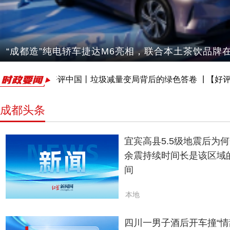
七夕之前，心愿先了！动画电影《去你的岛》官宣提
|
好评中国丨垃圾减量变局背后的绿色答卷
【好评中国】
成都头条
宜宾高县5.5级地震后为
余震持续时间长是该区域
间
本地
四川一男子酒后开车撞“