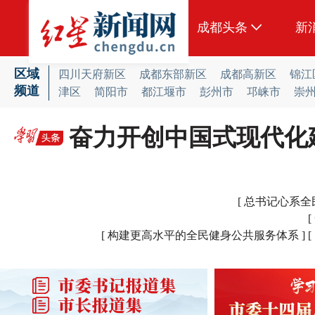
成都头条
新
原创
区域
四川天府新区
成都东部新区
成都高新区
锦江
频道
津区
简阳市
都江堰市
彭州市
邛崃市
崇
本地
奋力开创中国式现代化
国内
头条智造
热点专题
[ 总书记心系全
传真机
[ 构建更高水平的全民健身公共服务体系 ]
公示