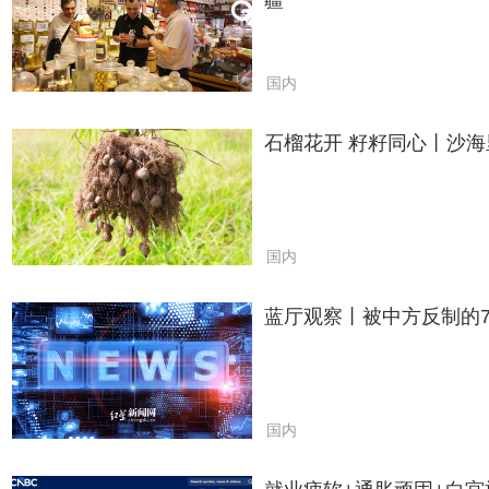
疆
国内
石榴花开 籽籽同心丨沙海
国内
蓝厅观察丨被中方反制的
国内